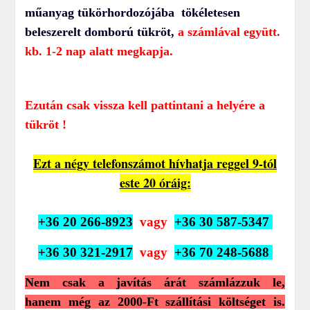
műanyag tükörhordozójába tökéletesen
beleszerelt domború tükröt,
a számlával együtt.
kb. 1-2 nap alatt megkapja.
Ezután csak vissza kell pattintani a helyére a
tükröt !
Ezt a négy telefonszámot hívhatja reggel 9-tól
este 20 óráig:
+36 20 266-89
23
vagy
+36 30 587-5347
+36 30 321-2917
vagy
+36 70 248-5688
Nem csak a javítás árát számlázzuk le,
hanem még az 2000-Ft szállítási költséget is.