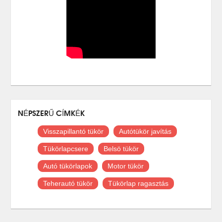
NÉPSZERŰ CÍMKÉK
Visszapillantó tükör
Autótükör javítás
Tükörlapcsere
Belsö tükör
Autó tükörlapok
Motor tükör
Teherautó tükör
Tükörlap ragasztás