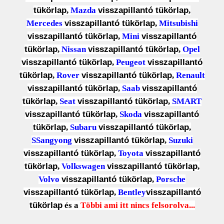
tükörlap
,
Mazda
visszapillantó tükörlap
,
Mercedes
visszapillantó tükörlap
,
Mitsubishi
visszapillantó tükörlap
,
Mini
visszapillantó
tükörlap
,
Nissan
visszapillantó tükörlap
,
Opel
visszapillantó tükörlap
,
Peugeot
visszapillantó
tükörlap
,
Rover
visszapillantó tükörlap
,
Renault
visszapillantó tükörlap
,
Saab
visszapillantó
tükörlap
,
Seat
visszapillantó tükörlap
,
SMART
visszapillantó tükörlap
,
Skoda
visszapillantó
tükörlap
,
Subaru
visszapillantó tükörlap
,
SSangyong
visszapillantó tükörlap
,
Suzuki
visszapillantó tükörlap
,
Toyota
visszapillantó
tükörlap
,
Volkswagen
visszapillantó tükörlap
,
Volvo
visszapillantó tükörlap
,
Porsche
visszapillantó tükörlap
,
Bentley
visszapillantó
tükörlap
és a
Többi ami itt nincs felsorolva...