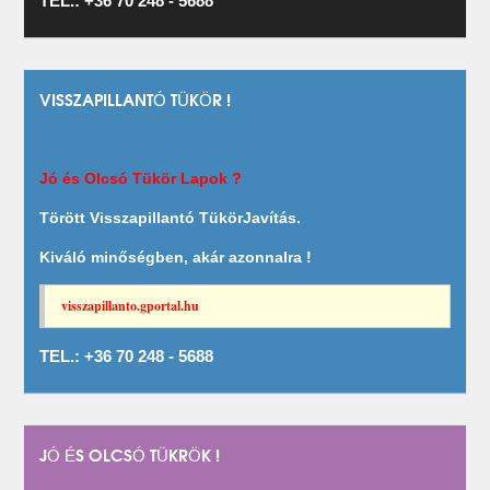
TEL.: +36 70 248 - 5688
VISSZAPILLANTÓ TÜKÖR !
Jó és Olcsó Tükör Lapok ?
Törött Visszapillantó TükörJavítás.
Kiváló minőségben, akár azonnalra !
visszapillanto.gportal.hu
TEL.: +36 70 248 - 5688
JÓ ÉS OLCSÓ TÜKRÖK !