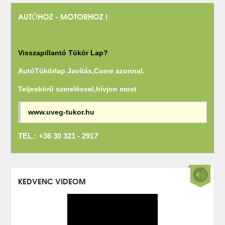
AUTÓHOZ - MOTORHOZ !
Visszapillantó Tükör Lap?
AutóTükörlap Javítás,Csere azonnal.
Teljeskörű szereléssel,hívjon most
www.uveg-tukor.hu
TEL.: +36 30 321 - 2917
KEDVENC VIDEOM