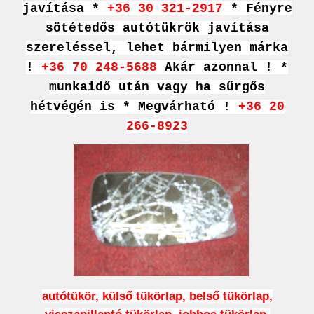
javítása *
+36 30 321-2917
* Fényre
sötétedős autótükrök javítása
szereléssel, lehet bármilyen márka
!
+36 70 248-5688
Akár azonnal ! *
munkaidő után vagy ha sűrgős
hétvégén is * Megvárható !
+36 20
266-8923
autótükör, külső tükörlap, belső tükörlap,