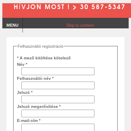
HÍVJON MOST ! > 30 587-5347
MENU
Skip to content
Felhasználói regisztráció
*
A mező kitöltése kötelező
Név
*
Felhasználói név
*
Jelszó
*
Jelszó megerősítése
*
E-mail-cím
*