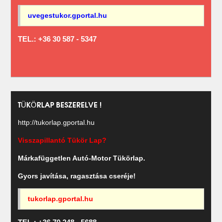
uvegestukor.gportal.hu
TEL.: +36 30 587 - 5347
TÜKÖRLAP BESZERELVE !
http://tukorlap.gportal.hu
Visszapillantó Tükör Lap?
Márkafüggetlen Autó-Motor Tükörlap.
Gyors javítása, ragasztása cseréje!
tukorlap.gportal.hu