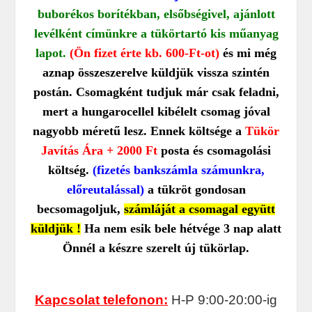
buborékos borítékban, elsőbségivel, ajánlott
levélként címünkre a tükörtartó kis műanyag
lapot.
(Ön fizet érte kb. 600-Ft-ot)
és mi még
aznap összeszerelve küldjük vissza szintén
postán. Csomagként tudjuk már csak feladni,
mert a hungarocellel kibélelt csomag jóval
nagyobb méretű lesz. Ennek költsége a
T
ükör
Javítás Ára + 2000 Ft
posta és csomagolási
költség.
(fizetés bankszámla számunkra,
előreutalással)
a tükröt gondosan
becsomagoljuk,
számláját a csomagal együtt
küldjük !
Ha nem esik bele hétvége 3 nap alatt
Önnél a készre szerelt új tükörlap.
Kapcsolat telefonon:
H-P 9:00-20:00-ig