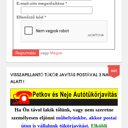
E-mail-cím megerősítése
*
Ellenőrző kód
*
vagy
Mégse
Regisztrálás
VISSZAPILLANTÓ TÜKÖR JAVÍTÁS POSTÁVAL 3 NAP
ALATT !
Ha Ön távol lakik tőlünk, vagy nem szeretne
személyesen eljönni
műhelyünkbe, akkor postai
úton is vállalunk tükörjavítást.
E
lküldi