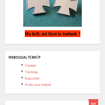
Ha kell, mi ilyet is tudunk !
WEBOLDAL TÉRKÉP
Főoldal
Tükörlap
Kapcsolat
Király utca helyett