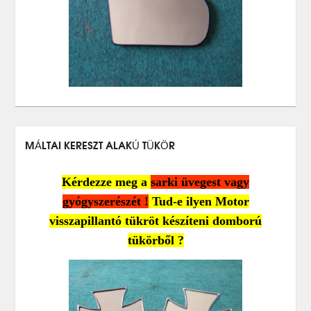
MÁLTAI KERESZT ALAKÚ TÜKÖR
Kérdezze meg a
sarki üvegest vagy
gyógyszerészét !
Tud-e ilyen Motor
visszapillantó tükröt készíteni domború
tükörből ?