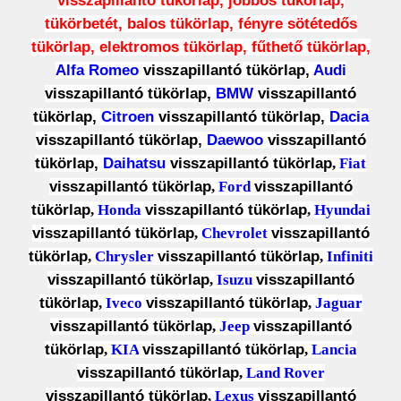
visszapillantó tükörlap, jobbos tükörlap,
tükörbetét, balos tükörlap, fényre sötétedős
tükörlap, elektromos tükörlap, fűthető tükörlap,
Alfa Romeo
visszapillantó tükörlap,
Audi
visszapillantó tükörlap
,
BMW
visszapillantó
tükörlap,
Citroen
visszapillantó tükörlap,
Dacia
visszapillantó tükörlap,
Daewoo
visszapillantó
tükörlap,
Daihatsu
visszapillantó tükörlap
,
Fiat
visszapillantó tükörlap
,
Ford
visszapillantó
tükörlap
,
Honda
visszapillantó tükörlap
,
Hyundai
visszapillantó tükörlap
,
Chevrolet
visszapillantó
tükörlap
,
Chrysler
visszapillantó tükörlap
,
Infiniti
visszapillantó tükörlap
,
Isuzu
visszapillantó
tükörlap
,
Iveco
visszapillantó tükörlap
,
Jaguar
visszapillantó tükörlap
,
Jeep
visszapillantó
tükörlap
,
KIA
visszapillantó tükörlap
,
Lancia
visszapillantó tükörlap
,
Land Rover
visszapillantó tükörlap
,
Lexus
visszapillantó