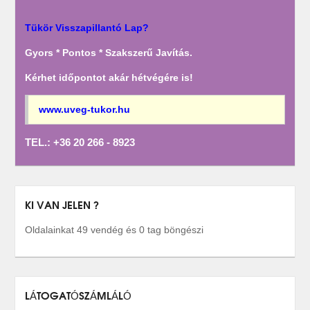
Tükör Visszapillantó Lap?
Gyors * Pontos * Szakszerű Javítás.
Kérhet időpontot akár hétvégére is!
www.uveg-tukor.hu
TEL.: +36 20 266 - 8923
KI VAN JELEN ?
Oldalainkat 49 vendég és 0 tag böngészi
LÁTOGATÓSZÁMLÁLÓ