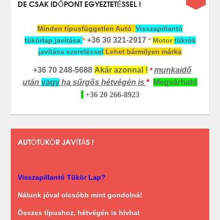
DE CSAK IDŐPONT EGYEZTETÉSSEL !
Minden típusfüggetlen Autó
Visszapillantó
+36 30 321-2917
tükörlap javítása
*
*
Motor
tükrök
javítása szereléssel
Lehet bármilyen márka
+36 70 248-5688
Akár azonnal !
munkaidő
*
után
vagy
ha sűrgős hétvégén is
*
Megvárható
!
+36 20 266-8923
AUTÓTÜKÖR JAVÍTÁS !
Visszapillantó Tükör Lap?
Nálunk jóval olcsóbb mint gondolná!
Összes típushoz, hétvégén is hívhat