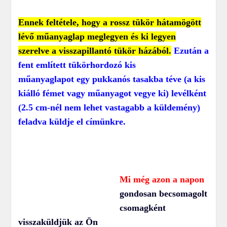
Ennek feltétele, hogy a rossz
tükör hátamögött
lévő műanyaglap meglegyen és ki legyen
szerelve a visszapillantó tükör házából.
Ezután a
fent említett tükörhordozó kis
műanyaglapot egy pukkanós tasakba téve (a kis
kiálló fémet vagy műanyagot vegye ki) levélként
(2.5 cm-nél nem lehet vastagabb a küldemény)
feladva küldje el címünkre.
Mi még azon a napon
gondosan becsomagolt
csomagként
visszaküldjük az Ön