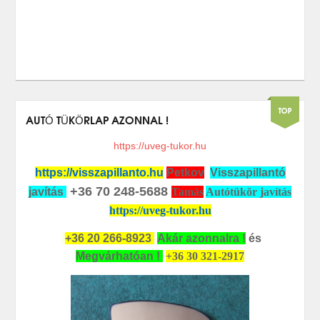
AUTÓ TÜKÖRLAP AZONNAL !
https://uveg-tukor.hu
https://visszapillanto.hu
Petkov
Visszapillantó
+36 70 248-5688
javítás
Tamás
Autótükör javítás
https://uveg-tukor.hu
+36 20 266-8923
Akár azonnalra !
és
Megvárhatóan !
+36 30 321-2917