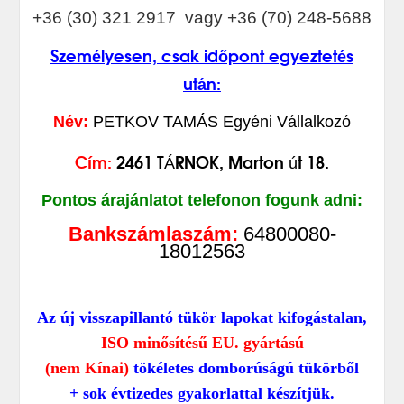
+36 (30) 321 2917 vagy +36 (70) 248-5688
Személyesen, csak időpont egyeztetés
után:
Név:
PETKOV TAMÁS Egyéni Vállalkozó
Cím:
2461
TÁRNOK, Marton út 18.
Pontos árajánlatot telefonon fogunk adni:
Bankszámlaszám:
64800080-
18012563
Az új visszapillantó tükör lapokat kifogástalan,
ISO minősítésű EU. gyártású
(nem Kínai)
tökéletes domborúságú tükörből
+ sok évtizedes gyakorlattal készítjük.